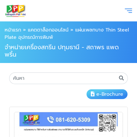
หน้าแรก
»
แคตตาล็อกออนไลน์
»
แผ่นเพลทบาง Thin Steel
Plate อุปกรณ์การพิมพ์
จำหน่ายเครื่องสกรีน ปทุมธานี - สถาพร แพด
พริ้น
e-Brochure